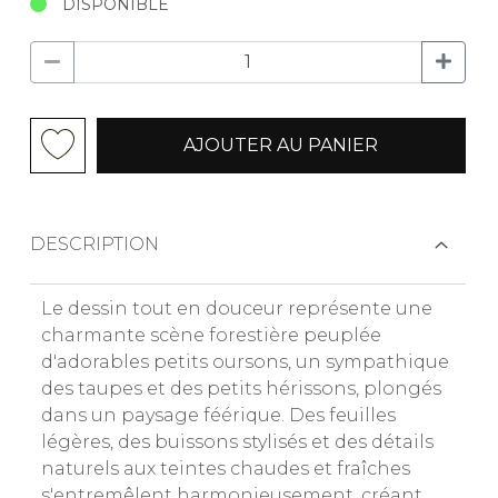
DISPONIBLE
AJOUTER AU PANIER
DESCRIPTION
Le dessin tout en douceur représente une
charmante scène forestière peuplée
d'adorables petits oursons, un sympathique
des taupes et des petits hérissons, plongés
dans un paysage féérique. Des feuilles
légères, des buissons stylisés et des détails
naturels aux teintes chaudes et fraîches
s'entremêlent harmonieusement, créant