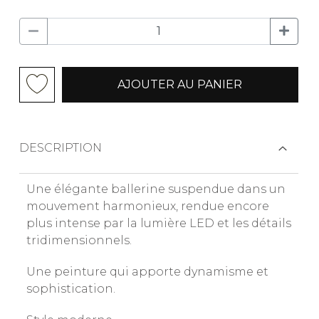
AJOUTER AU PANIER
DESCRIPTION
Une élégante ballerine suspendue dans un
mouvement harmonieux, rendue encore
plus intense par la lumière LED et les détails
tridimensionnels.
Une peinture qui apporte dynamisme et
sophistication.