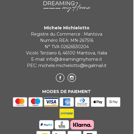
Paiement en 3 fois sans intérêt pour les commandes supérieures à
35 €
Michele Michielotto
REDIRECTIONS BANCAIRES
Registre du Commerce : Mantova
Numéro REA: MN-267516
N° TVA 02626530204
Vicolo Terziario 6, 46100 Mantova, Italia
E-mail:
info@dreamingmyhome.it
PEC:
michele.michielotto@legalmail.it
MODES DE PAIEMENT