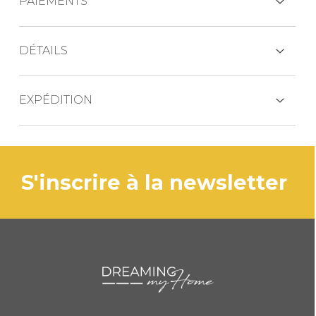
PAIEMENTS
CARTES DE CRÉDIT
DÉTAILS
Le set de couverts pour bébé comprend :
EXPÉDITION
PAYPAL
assiette plate
Le produit est généralement expédié sous 3
bol
VIREMENT BANCAIRE
à 5 jours ouvrés par le service de livraison
tasse
express BRT.
s'inscrire à la newsletter
cuillère pour bébé
fourchette pour bébé
KLARNA
couteau pour bébé
cuillère pour bébé
Paiement en 3 fois sans intérêt pour les commandes supérieures à
35 €
REDIRECTIONS BANCAIRES