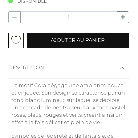
DISPONIBLE
AJOUTER AU PANIER
DESCRIPTION
Le motif Cora dégage une ambiance douce
et enjouée. Son design se caractérise par un
fond blanc lumineux sur lequel se déploie
une cascade de petits cœurs aux tons pastel
roses, bleus, rouges et verts, créant ainsi un
effet à la fois délicat et plein de vie.
Symboles de légèreté et de fantaisie, de