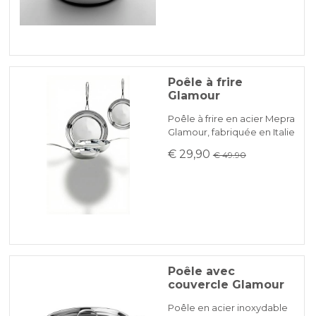
Nettoyage pratique : en cas de résidus
brûlés, ajouter un peu d'eau à la source de
chaleur pour dissoudre la graisse. Evitez
d'utiliser des tampons abrasifs, un chiffon
humide ou une éponge douce suffisent.
Poêle à frire
Glamour
Poêle à frire en acier Mepra
Glamour, fabriquée en Italie
€ 29,90
€ 49.90
Poêle avec
couvercle Glamour
Poêle en acier inoxydable