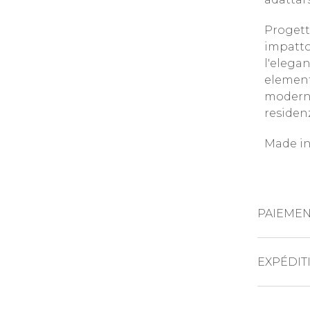
Progett
impatto 
l'elega
element
moderno
residenz
Made in
PAIEMEN
CARTES DE 
EXPÉDIT
Il prod
PAYPAL