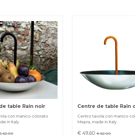
3-5 gior
VIREMENT B
KLARNA
Paiement en 
REDIRECTIO
de table Rain noir
Centre de table Rain 
vola con manico colorato
Centro tavola con manico co
e in Italy
Mepra, made in Italy
€ 49,60
€ 62.00
€ 62.00