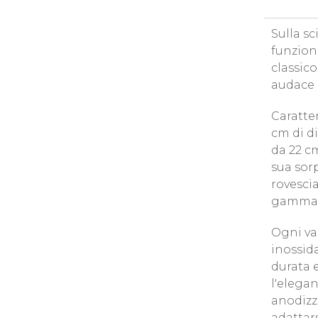
Sulla s
funziona
classic
audace 
Caratter
cm di d
da 22 cm
sua sor
rovescia
gamma
Ogni vas
inossida
durata e
l'elega
anodizza
adattar