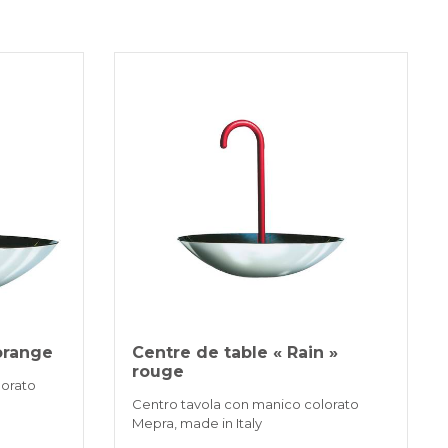
ni lavorativi mezzo corriere espresso.
ANCAIRE
3 fois sans intérêt pour les commandes supérieures à 35 €
NS BANCAIRES
orange
Centre de table « Rain »
rouge
lorato
Centro tavola con manico colorato
Mepra, made in Italy