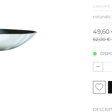
variante
49,60
62,00 €
DISPO
DESCRIP