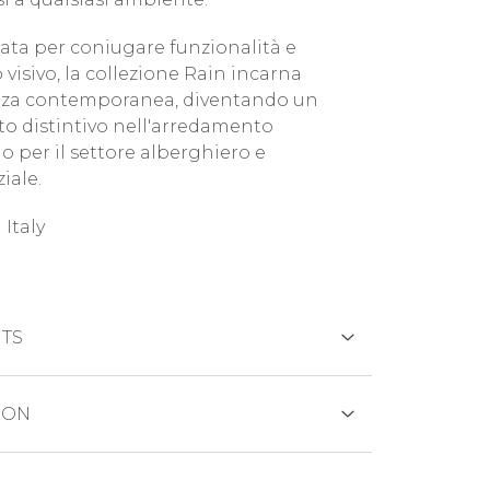
ata per coniugare funzionalità e
visivo, la collezione Rain incarna
nza contemporanea, diventando un
o distintivo nell'arredamento
 per il settore alberghiero e
iale.
 Italy
TS
CRÉDIT
ION
otto viene generalmente spedito entro