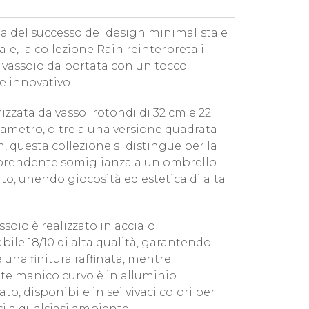
cia del successo del design minimalista e
le, la collezione Rain reinterpreta il
o vassoio da portata con un tocco
e innovativo.
izzata da vassoi rotondi di 32 cm e 22
iametro, oltre a una versione quadrata
, questa collezione si distingue per la
prendente somiglianza a un ombrello
to, unendo giocosità ed estetica di alta
.
soio è realizzato in acciaio
bile 18/10 di alta qualità, garantendo
 una finitura raffinata, mentre
nte manico curvo è in alluminio
to, disponibile in sei vivaci colori per
si a qualsiasi ambiente.