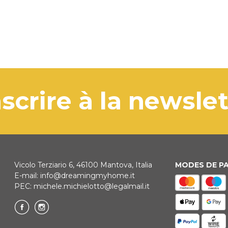
'inscrire à la newsle
Vicolo Terziario 6, 46100 Mantova, Italia
MODES DE P
E-mail:
info@dreamingmyhome.it
PEC:
michele.michielotto@legalmail.it