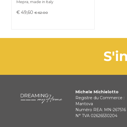
Mepra, made in Italy
€ 49,60
€ 62.00
s
Michele Michielotto
Registre du Commerce :
Mantova
Numéro REA: MN-267516
N° TVA 02626530204