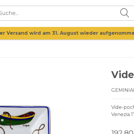
er Versand wird am 31. August wieder aufgenomm
Vide
GEMINIA
Vide-poc
Venezia 1
192,8