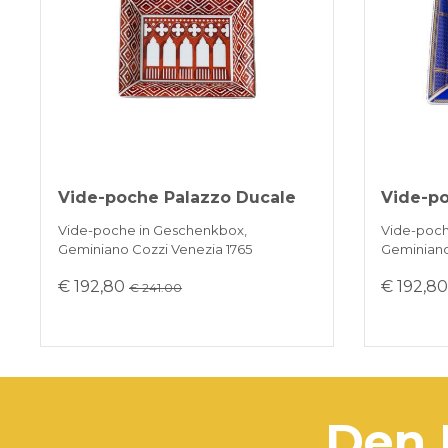
Vide-poche Palazzo Ducale
Vide-p
Vide-poche in Geschenkbox,
Vide-poch
Geminiano Cozzi Venezia 1765
Geminiano
€ 192,80
€ 192,8
€ 241.00
den