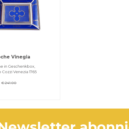
oche Vinegia
e in Geschenkbox,
 Cozzi Venezia 1765
0
€ 241.00
 Newsletter abonn