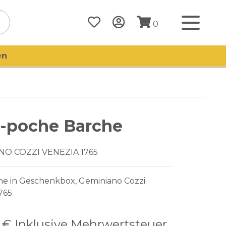
0
en
-poche Barche
NO COZZI VENEZIA 1765
he in Geschenkbox, Geminiano Cozzi
765
0 €
Inklusive Mehrwertsteuer