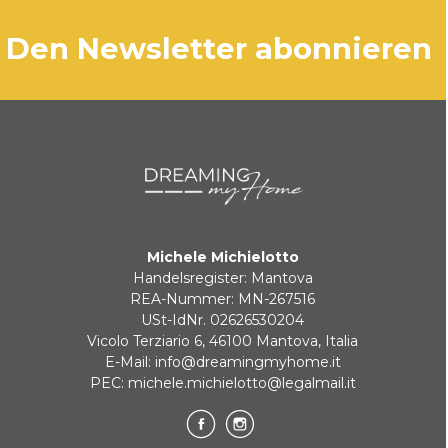
von 3 Werktagen versendet.
PAYPAL
den Newsletter abonnieren
Wenn das Produkt nicht auf Lager ist,
werden die Lieferzeiten zeitnah mitgeteilt.
BANKÜBERWEISUNG
KLARNA
Zahlung in 3 zinslosen Raten bei Bestellungen über 35 €
Michele Michielotto
BANKUMLEITUNGEN
Handelsregister: Mantova
REA-Nummer: MN-267516
USt-IdNr. 02626530204
Vicolo Terziario 6, 46100 Mantova, Italia
E-Mail:
info@dreamingmyhome.it
PEC:
michele.michielotto@legalmail.it