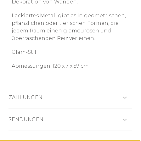
Dekoration von Wänden.
Lackiertes Metall gibt es in geometrischen,
pflanzlichen oder tierischen Formen, die
jedem Raum einen glamourösen und
überraschenden Reiz verleihen.
Glam-Stil
Abmessungen: 120 x 7 x 59 cm
ZAHLUNGEN
KREDITKARTEN
SENDUNGEN
Das Produkt wird in der Regel innerhalb