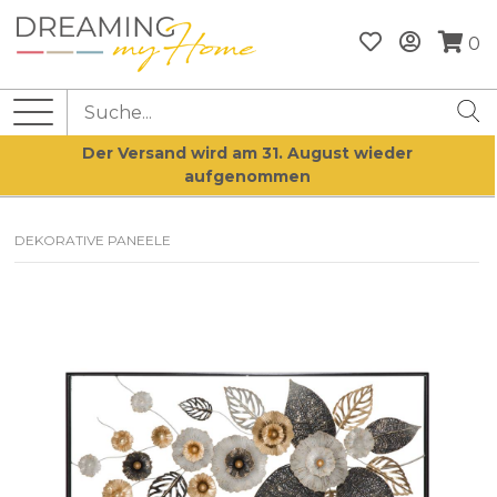
0
Der Versand wird am 31. August wieder
aufgenommen
DEKORATIVE PANEELE