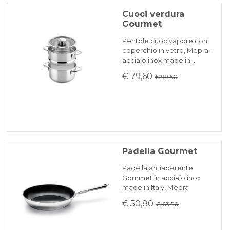
espresso BRT.
tegame 26 cm con coperchio
Cuoci verdura
Gourmet
A causa delle difficoltà di reperimento di
KLARNA
materie prime potrebbero esserci dei ritardi
Pentole cuocivapore con
Fonti di calore: elettro, gas, alogeno,
che saranno comunicati tempestivamente
coperchio in vetro, Mepra -
induzione, forno elettrico
acciaio inox made in …
Pagamento in 3 rate senza interessi per ordini superiori a 35 €
via mail.
€ 79,60
€ 99.50
REINDIRIZZAMENTI BANCARI
Padella Gourmet
Padella antiaderente
Gourmet in acciaio inox
made in Italy, Mepra
€ 50,80
€ 63.50