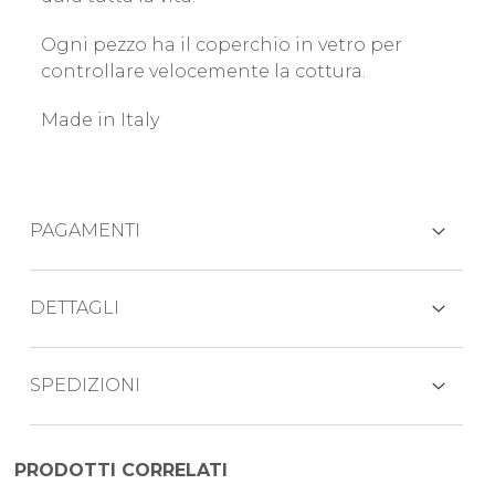
Ogni pezzo ha il coperchio in vetro per
controllare velocemente la cottura.
Made in Italy
PAGAMENTI
CARTE DI CREDITO
DETTAGLI
Composizione della batteria:
SPEDIZIONI
PAYPAL
casseruola 1 manico 16 cm con coperchio
Il prodotto viene generalmente spedito
casseruola fonda 20 cm con coperchio
PRODOTTI CORRELATI
BONIFICO BANCARIO
entro 3-5 giorni lavorativi mezzo corriere
pentola alta 20 cm con coperchio