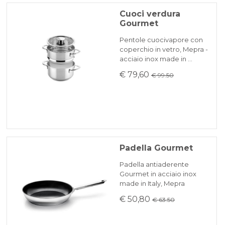
espresso BRT.
1 set cuocipasta (3pz) 22 cm
Cuoci verdura
Gourmet
1 set cuociverdura (3pz) 22 cm
A causa delle difficoltà di reperimento di
KLARNA
materie prime potrebbero esserci dei ritardi
Pentole cuocivapore con
che saranno comunicati tempestivamente
coperchio in vetro, Mepra -
Fonti di calore: elettro, gas, alogeno,
acciaio inox made in …
Pagamento in 3 rate senza interessi per ordini superiori a 35 €
via mail.
induzione, forno elettrico
€ 79,60
€ 99.50
REINDIRIZZAMENTI BANCARI
Padella Gourmet
Padella antiaderente
Gourmet in acciaio inox
made in Italy, Mepra
€ 50,80
€ 63.50