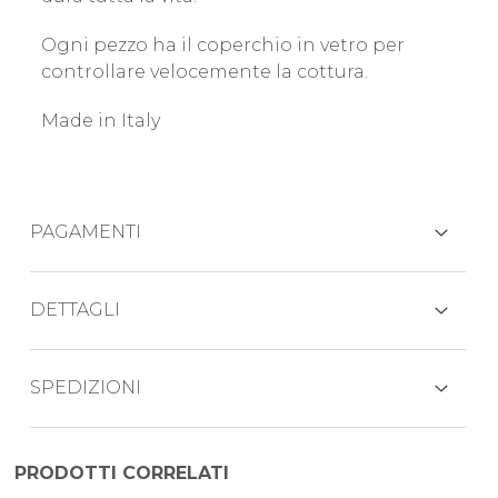
Ogni pezzo ha il coperchio in vetro per
controllare velocemente la cottura.
Made in Italy
PAGAMENTI
CARTE DI CREDITO
DETTAGLI
Composizione della batteria:
SPEDIZIONI
PAYPAL
casseruola 1 manico 16 cm con coperchio
Il prodotto viene generalmente spedito
casseruola fonda 24 cm con coperchio
PRODOTTI CORRELATI
BONIFICO BANCARIO
entro 3-5 giorni lavorativi mezzo corriere
tegame 26 cm con coperchio