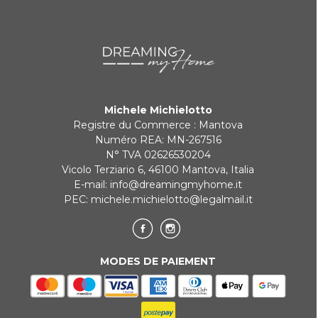
rapidement.
KLARNA
Paiement en 3 fois sans intérêt pour les commandes supérieures à
35 €
Michele Michielotto
REDIRECTIONS BANCAIRES
Registre du Commerce : Mantova
Numéro REA: MN-267516
N° TVA 02626530204
Vicolo Terziario 6, 46100 Mantova, Italia
E-mail:
info@dreamingmyhome.it
PEC:
michele.michielotto@legalmail.it
MODES DE PAIEMENT