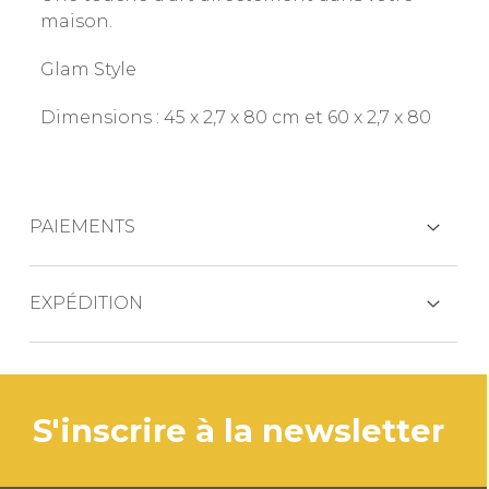
maison.
Glam Style
Dimensions : 45 x 2,7 x 80 cm et 60 x 2,7 x 80
PAIEMENTS
CARTES DE CRÉDIT
EXPÉDITION
Le produit est généralement expédié dans
les 3 jours ouvrables.
PAYPAL
s'inscrire à la newsletter
Si le produit est en rupture de stock, les
délais de livraison seront communiqués
VIREMENT BANCAIRE