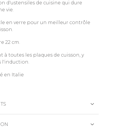
on d'ustensiles de cuisine qui dure
e vie.
le en verre pour un meilleur contrôle
isson.
e 22 cm.
t à toutes les plaques de cuisson, y
 l'induction.
é en Italie
TS
CRÉDIT
ION