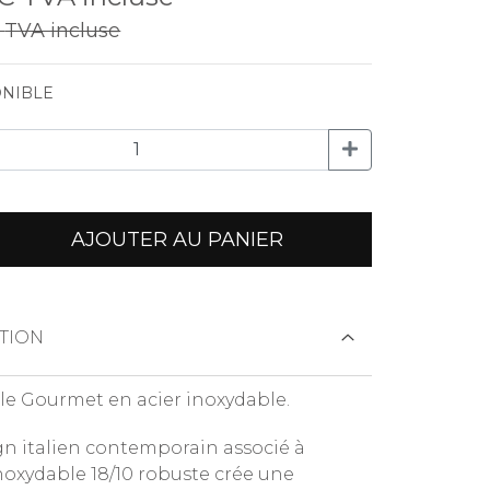
€
TVA incluse
NIBLE
AJOUTER AU PANIER
TION
le Gourmet en acier inoxydable.
gn italien contemporain associé à
inoxydable 18/10 robuste crée une