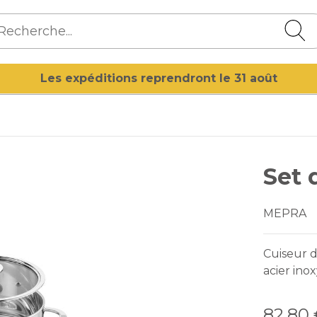
Les expéditions reprendront le 31 août
Set 
MEPRA
Cuiseur d
acier ino
82,80