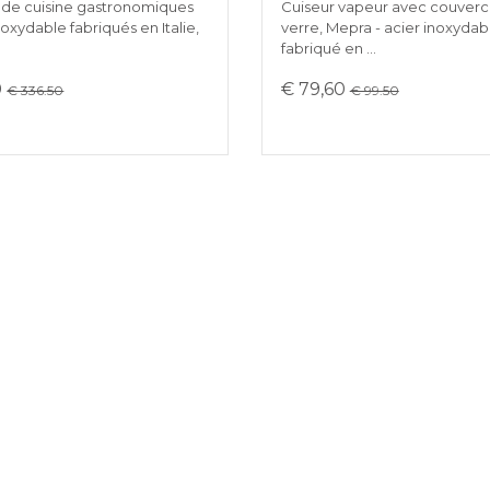
s de cuisine gastronomiques
Cuiseur vapeur avec couverc
noxydable fabriqués en Italie,
verre, Mepra - acier inoxydab
fabriqué en …
0
€ 79,60
€ 336.50
€ 99.50