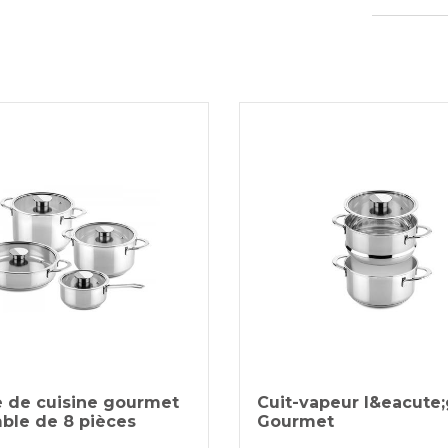
Le prod
PAYPAL
jours o
VIREMENT B
En rais
en matiè
retards
KLARNA
par ema
Paiement en 
REDIRECTIO
e de cuisine gourmet
Cuit-vapeur l&eacute
ble de 8 pièces
Gourmet