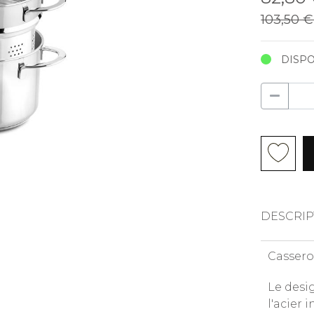
103,50 
DISPO
DESCRIP
Cassero
Le desi
l'acier 