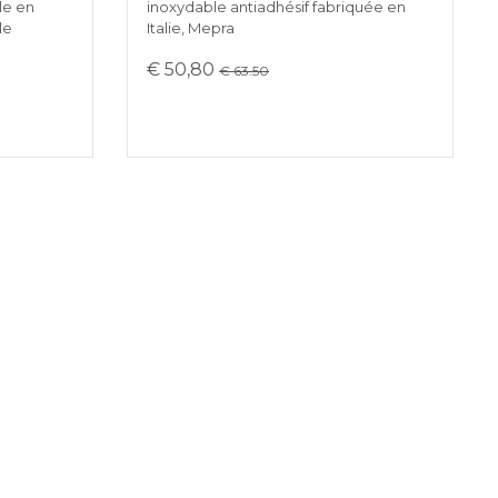
le en
inoxydable antiadhésif fabriquée en
le
Italie, Mepra
€ 50,80
€ 63.50