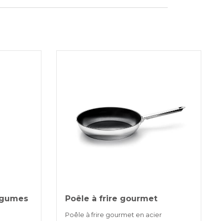
uit est généralement expédié sous 3 à 5
uvrables par courrier express BRT.
ANCAIRE
on de difficultés d'approvisionnement
res premières, il peut y avoir des
, qui seront communiqués rapidement
il.
3 fois sans intérêt pour les commandes supérieures à 35 €
NS BANCAIRES
;gumes
Poêle à frire gourmet
Poêle à frire gourmet en acier