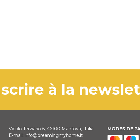
'inscrire à la newsle
Vicolo Terziario 6, 46100 Mantova, Italia
MODES DE P
E-mail:
info@dreamingmyhome.it