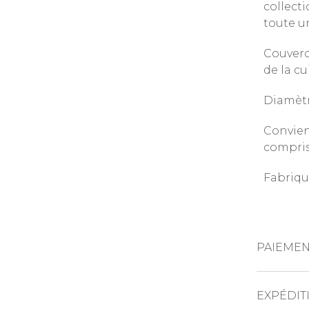
collecti
toute un
Couverc
de la cu
Diamètr
Convien
compris
Fabriqu
PAIEMEN
CARTES DE 
EXPÉDIT